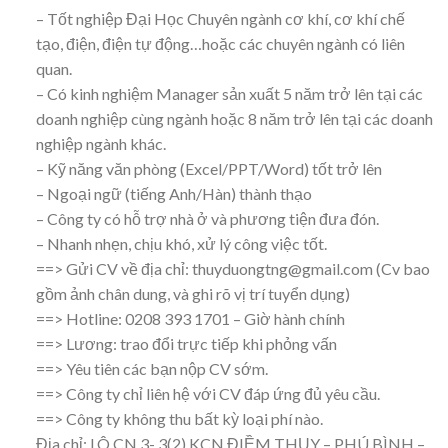
– Tốt nghiệp Đại Học Chuyên ngành cơ khí, cơ khí chế
tạo, điện, điện tự động…hoặc các chuyên ngành có liên
quan.
– Có kinh nghiệm Manager sản xuất 5 năm trở lên tại các
doanh nghiệp cùng ngành hoặc 8 năm trở lên tại các doanh
nghiệp ngành khác.
– Kỹ năng văn phòng (Excel/PPT/Word) tốt trở lên
– Ngoại ngữ (tiếng Anh/Hàn) thành thạo
– Công ty có hỗ trợ nhà ở và phương tiện đưa đón.
– Nhanh nhẹn, chịu khó, xử lý công việc tốt.
==> Gửi CV về địa chỉ: thuyduongtng@gmail.com (Cv bao
gồm ảnh chân dung, và ghi rõ vị trí tuyển dụng)
==> Hotline: 0208 393 1701 – Giờ hành chính
==> Lương: trao đổi trực tiếp khi phỏng vấn
==> Yêu tiên các bạn nộp CV sớm.
==> Công ty chỉ liên hệ với CV đáp ứng đủ yêu cầu.
==> Công ty không thu bất kỳ loại phí nào.
Địa chỉ: LÔ CN 3- 3(2) KCN ĐIỀM THỤY – PHÚ BÌNH –